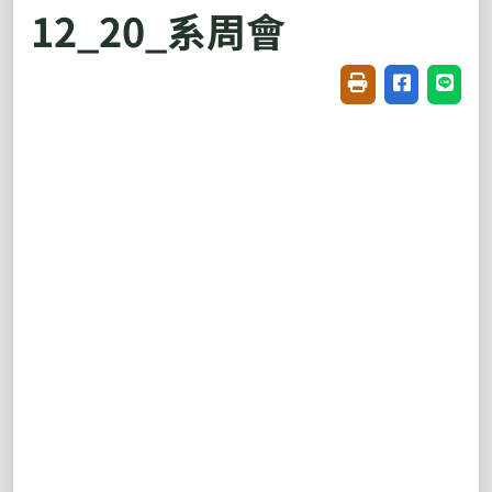
12_20_系周會
友善列印(開新視窗
分享至臉書(
分享至