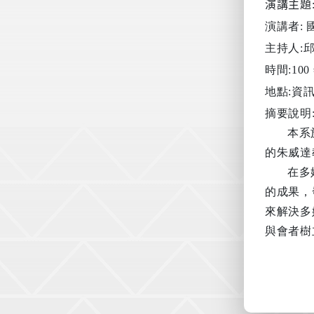
演講主題
演講者:
主持人:
時間:
100
地點:
資
摘要說明
本系
的朱威達
在多
的成果，
來解決多
與會者樹