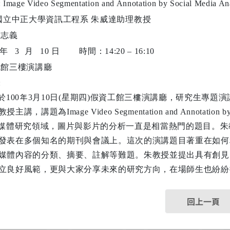
:
Image Video Segmentation and Annotation by Social Media An
國立中正大學資訊工程系
朱威達助理教授
邱志義
年
3
月
10
日
時間：
14:20 – 16:10
訊館三樓演講廳
:
於
100
年
3
月
10
日
(
星期四
)
假資工館三樓演講廳，研究生專題演
教授主講，講題為
Image Video Segmentation and Annotation by
媒體研究領域，圖片與影片的分析一直是相當熱門的題目。朱
發表在多個知名的期刊與會議上。這次的演講題目著重在如何
媒體內容的分類、摘要、註解等難題。朱教授並提出具有創見
立良好風範，更與大家分享未來的研究方向，在場師生也紛紛
回上一頁