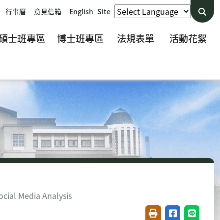
行事曆
意見信箱
English_Site
碩士班專區
博士班專區
法規表單
活動花絮
ial Media Analysis
友善列印(開新視窗)
分享至臉書(開
分享至 L