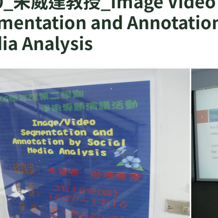
10_朱威達教授_Image Video
mentation and Annotation
ia Analysis