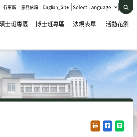
行事曆
意見信箱
English_Site
碩士班專區
博士班專區
法規表單
活動花絮
友善列印(開新視窗)
分享至臉書(開
分享至 L