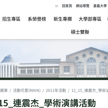
:::
回首頁
網站導覽
嘉義大學
招生專區
系榮譽榜
新生專欄
大學部專區
碩士雙聯
選單
活動花絮(MAIN)
2011年活動
12_15_連震杰_學
_15_連震杰_學術演講活動