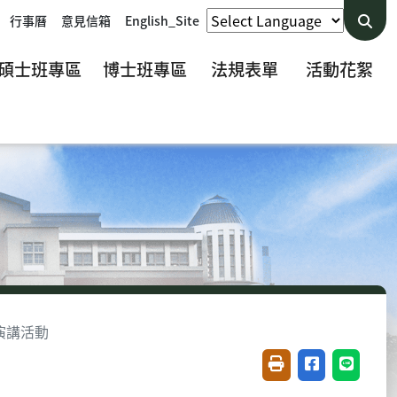
行事曆
意見信箱
English_Site
碩士班專區
博士班專區
法規表單
活動花絮
術演講活動
友善列印(開新視窗)
分享至臉書(開
分享至 L