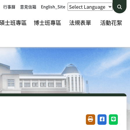
行事曆
意見信箱
English_Site
碩士班專區
博士班專區
法規表單
活動花絮
友善列印(開新視窗)
分享至臉書(開
分享至 L