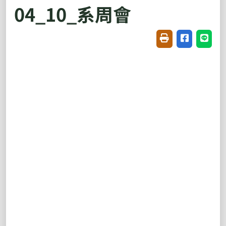
04_10_系周會
友善列印(開新視窗
分享至臉書(
分享至