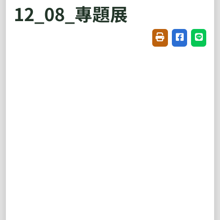
12_08_專題展
友善列印(開新視窗
分享至臉書(
分享至