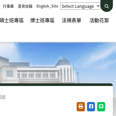
行事曆
意見信箱
English_Site
碩士班專區
博士班專區
法規表單
活動花絮
昭宏
友善列印(開新視窗)
分享至臉書(開
分享至 L