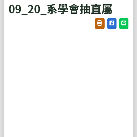
09_20_系學會抽直屬
友善列印(開新視窗
分享至臉書(
分享至