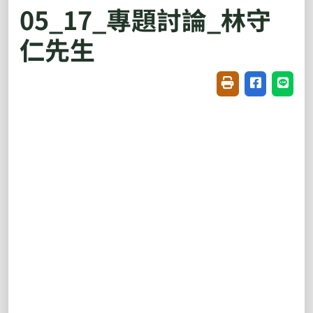
05_17_專題討論_林守
仁先生
友善列印(開新視窗
分享至臉書(
分享至