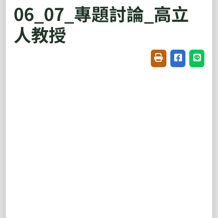
06_07_專題討論_高立
人教授
友善列印(開新視窗
分享至臉書(
分享至