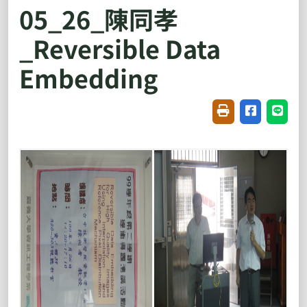
05_26_陳同孝
_Reversible Data
Embedding
友善列印(開新視窗
分享至臉書(
分享至