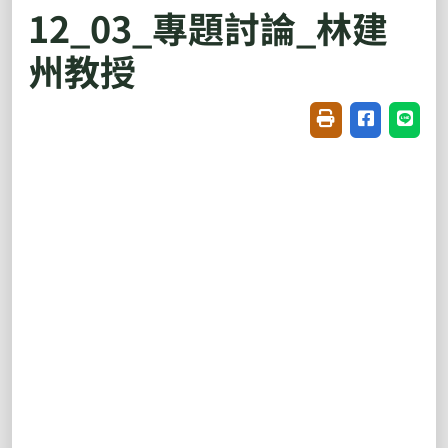
12_03_專題討論_林建
州教授
友善列印(開新視窗
分享至臉書(
分享至