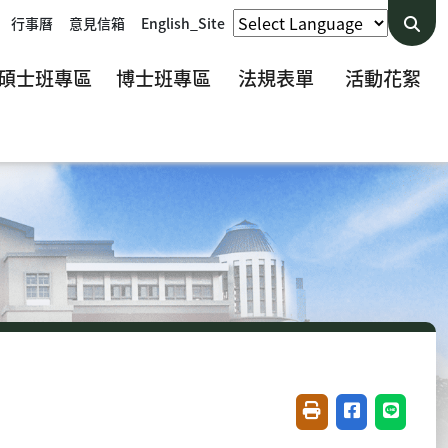
行事曆
意見信箱
English_Site
碩士班專區
博士班專區
法規表單
活動花絮
友善列印(開新視窗)
分享至臉書(開
分享至 L