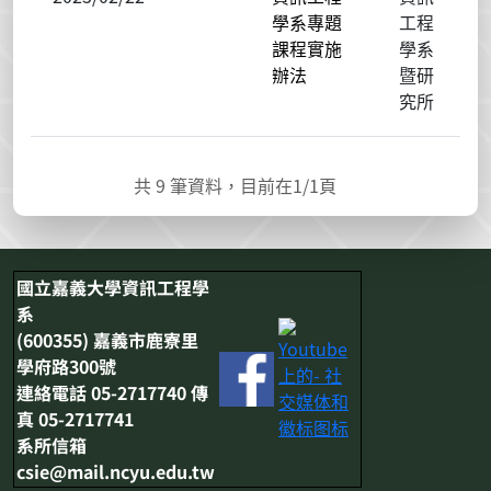
學系專題
工程
課程實施
學系
辦法
暨研
究所
共
9
筆資料，目前在
1
/1頁
國立嘉義大學資訊工程學
系
(600355) 嘉義市鹿寮里
學府路300號
連絡電話 05-2717740 傳
真 05-2717741
系所信箱
csie@mail.ncyu.edu.tw