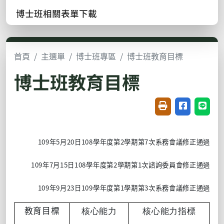
博士班相關表單下載
首頁
主選單
博士班專區
博士班教育目標
博士班教育目標
友善列印(開新視窗
分享至臉書(
分享至
109
5
20
108
2
7
年
月
日
學年度第
學期第
次系務會議修正通過
109
7
15
108
2
1
年
月
日
學年度第
學期第
次諮詢委員會修正通過
109
9
23
109
1
3
年
月
日
學年度第
學期第
次系務會議修正通過
教育目標
核心能力
核心能力指標