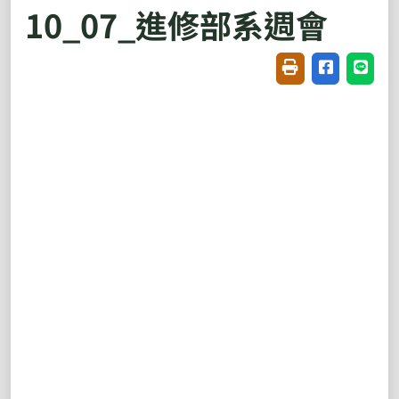
10_07_進修部系週會
友善列印(開新視窗
分享至臉書(
分享至