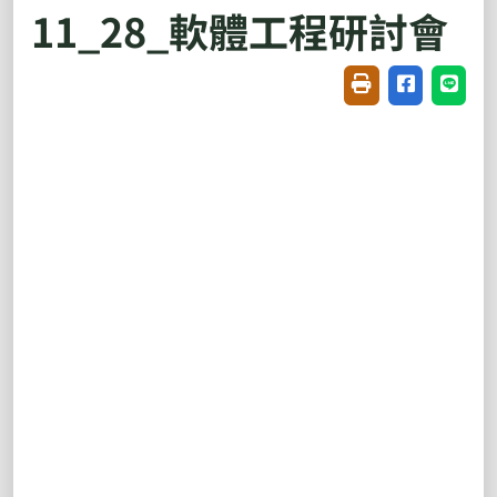
11_28_軟體工程研討會
友善列印(開新視窗
分享至臉書(
分享至