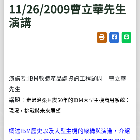
11/26/2009曹立華先生
演講
友善列印(開新視窗
分享至臉書(
分享至
演講者:IBM
軟體產品處資訊工程顧問 曹立華
先生
講題：
走過滄桑巨變
50
年的
IBM
大型主機商用系統：
現況，挑戰與未來展望
IBM
概述
歷史以及大型主機的架構與演進，介紹