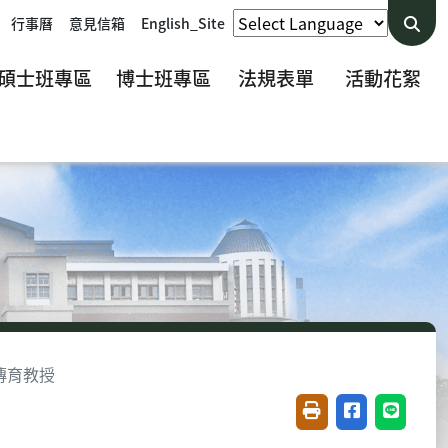
行事曆
意見信箱
English_Site
碩士班專區
博士班專區
法規表單
活動花絮
張傳育教授
友善列印(開新視窗)
分享至臉書(開
分享至 L