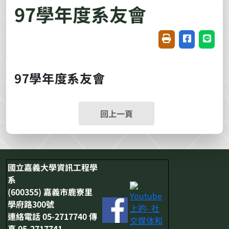
97學年度系友會
友善列印(開新視窗
分享至臉書(
分享至
97學年度系友會
回上一頁
國立嘉義大學資訊工程學
系
(600355) 嘉義市鹿寮里
學府路300號
連絡電話 05-2717740 傳
真 05-2717741