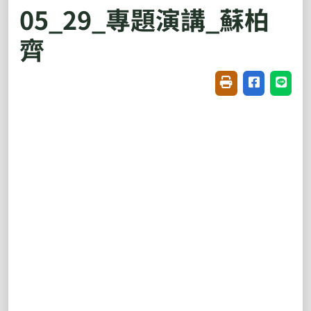
05_29_專題演講_蘇柏
齊
友善列印(開新視窗
分享至臉書(
分享至