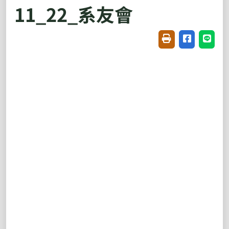
11_22_系友會
友善列印(開新視窗
分享至臉書(
分享至