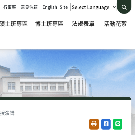
行事曆
意見信箱
English_Site
碩士班專區
博士班專區
法規表單
活動花絮
良教授演講
友善列印(開新視窗)
分享至臉書(開
分享至 L