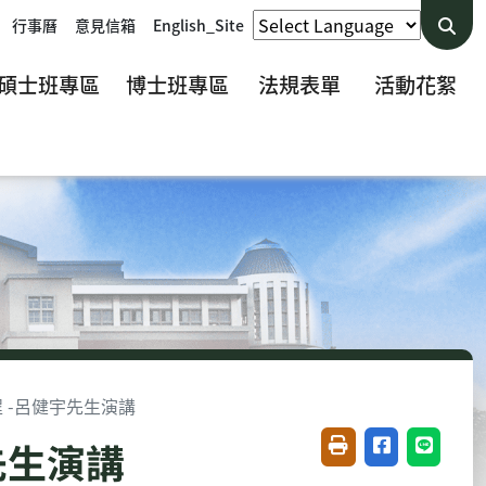
行事曆
意見信箱
English_Site
碩士班專區
博士班專區
法規表單
活動花絮
D學程 -呂健宇先生演講
宇先生演講
友善列印(開新視窗)
分享至臉書(開
分享至 L