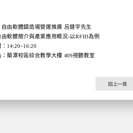
：
自由軟體鑄造場營運推廣 呂健宇先生
自由軟體簡介與產業應用概況
-
以
RFID
為例
間：
14:20~1
6:20
點：蘭潭校區綜合教學大樓
409
視聽教室
回上一頁