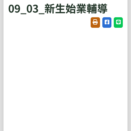
09_03_新生始業輔導
友善列印(開新視窗
分享至臉書(
分享至