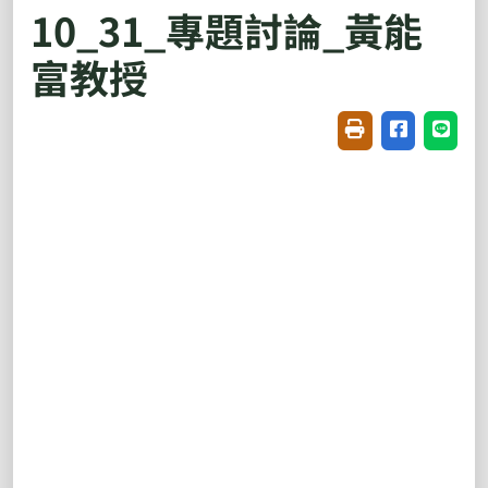
10_31_專題討論_黃能
富教授
友善列印(開新視窗
分享至臉書(
分享至