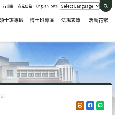
行事曆
意見信箱
English_Site
碩士班專區
博士班專區
法規表單
活動花絮
旭正
友善列印(開新視窗)
分享至臉書(開
分享至 L