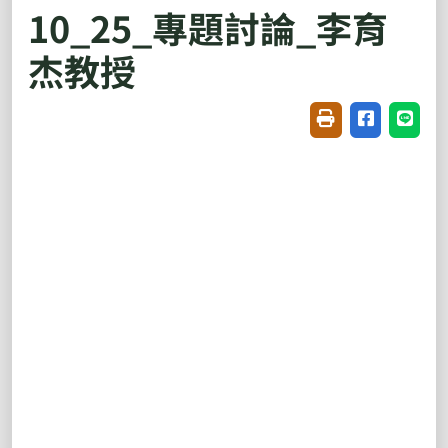
10_25_專題討論_李育
杰教授
友善列印(開新視窗
分享至臉書(
分享至