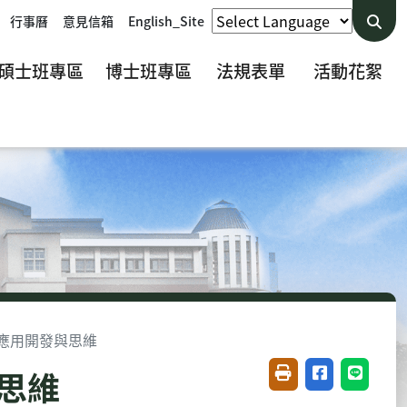
行事曆
意見信箱
English_Site
碩士班專區
博士班專區
法規表單
活動花絮
行動應用開發與思維
與思維
友善列印(開新視窗)
分享至臉書(開
分享至 L