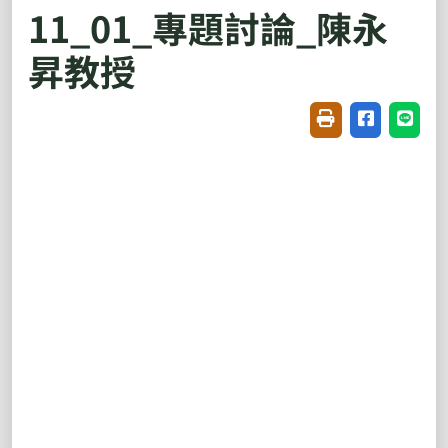
11_01_專題討論_陳永
昇教授
友善列印(開新視窗
分享至臉書(
分享至