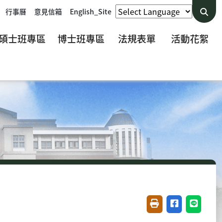
行事曆
意見信箱
English_Site
碩士班專區
博士班專區
法規表單
活動花絮
友善列印(開新視窗)
分享至臉書(開
分享至 L