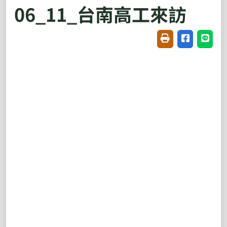
06_11_台南高工來訪
友善列印(開新視窗
分享至臉書(
分享至