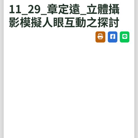
11_29_章定遠_立體攝
影模擬人眼互動之探討
友善列印(開新視窗
分享至臉書(
分享至