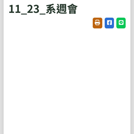
11_23_系週會
友善列印(開新視窗
分享至臉書(
分享至