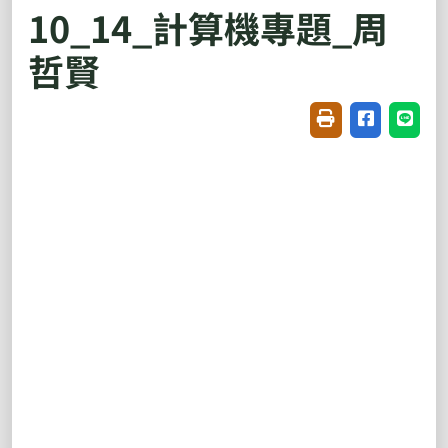
10_14_計算機專題_周
哲賢
友善列印(開新視窗
分享至臉書(
分享至