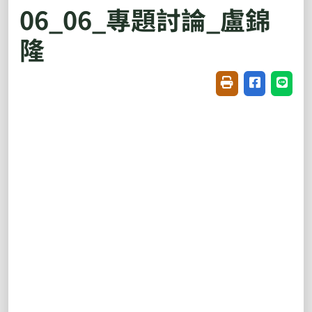
06_06_專題討論_盧錦
隆
友善列印(開新視窗
分享至臉書(
分享至