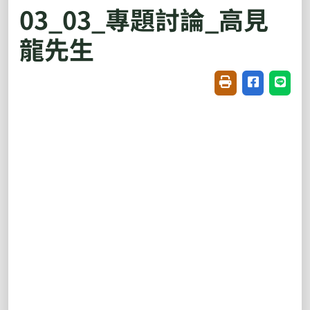
03_03_專題討論_高見
龍先生
友善列印(開新視窗
分享至臉書(
分享至