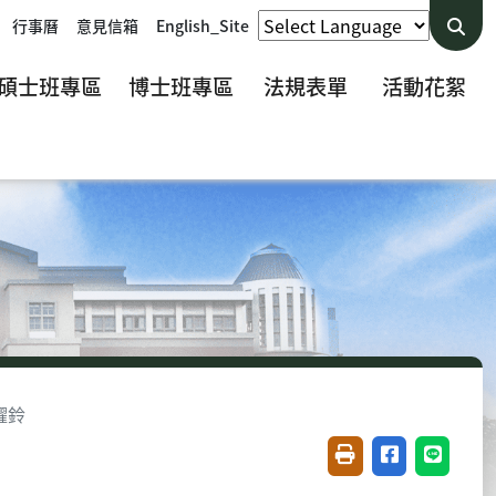
行事曆
意見信箱
English_Site
碩士班專區
博士班專區
法規表單
活動花絮
耀鈴
友善列印(開新視窗)
分享至臉書(開
分享至 L