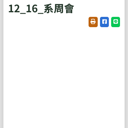
12_16_系周會
友善列印(開新視窗
分享至臉書(
分享至