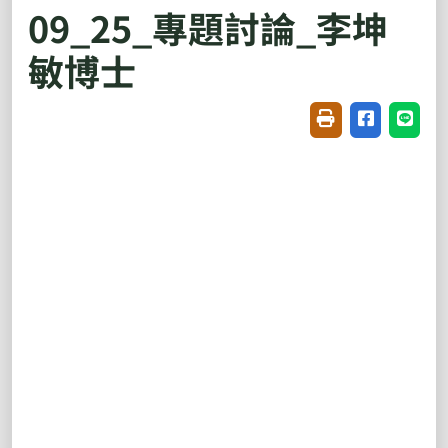
09_25_專題討論_李坤
敏博士
友善列印(開新視窗
分享至臉書(
分享至