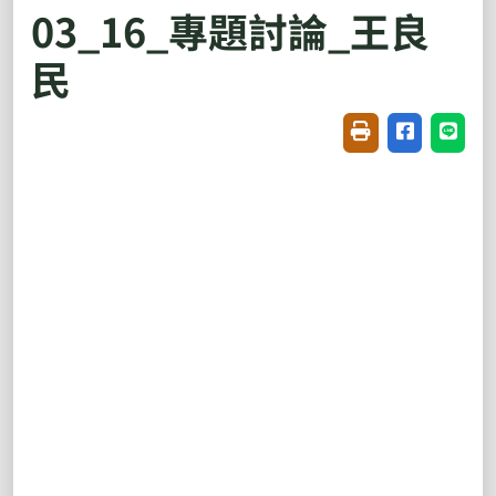
03_16_專題討論_王良
民
友善列印(開新視窗
分享至臉書(
分享至