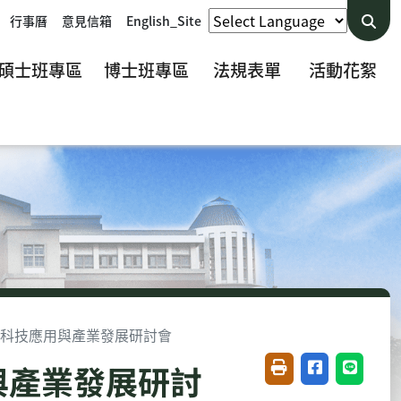
行事曆
意見信箱
English_Site
碩士班專區
博士班專區
法規表單
活動花絮
數位遊戲科技應用與產業發展研討會
用與產業發展研討
友善列印(開新視窗)
分享至臉書(開
分享至 L