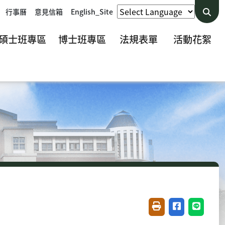
行事曆
意見信箱
English_Site
碩士班專區
博士班專區
法規表單
活動花絮
友善列印(開新視窗)
分享至臉書(開
分享至 L