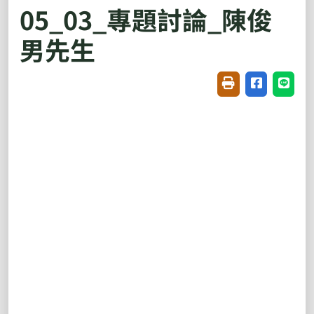
05_03_專題討論_陳俊
男先生
友善列印(開新視窗
分享至臉書(
分享至