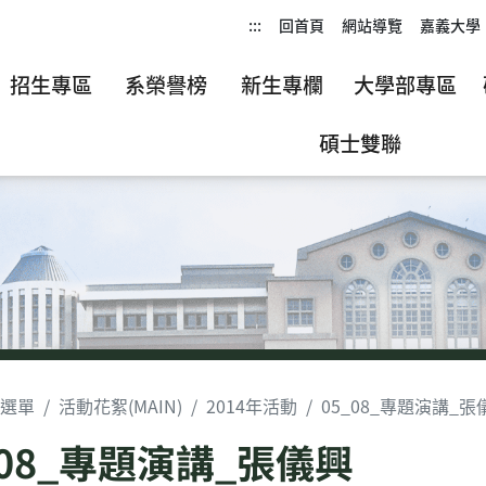
:::
回首頁
網站導覽
嘉義大學
招生專區
系榮譽榜
新生專欄
大學部專區
碩士雙聯
選單
活動花絮(MAIN)
2014年活動
05_08_專題演講_張
_08_專題演講_張儀興