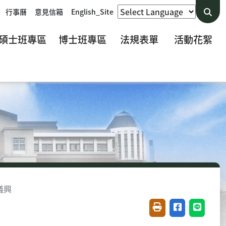
行事曆
意見信箱
English_Site
碩士班專區
博士班專區
法規表單
活動花絮
儀興
友善列印(開新視窗)
分享至臉書(開
分享至 L