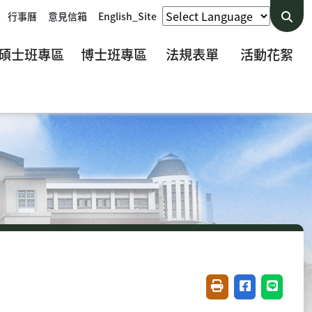
行事曆
意見信箱
English_Site
碩士班專區
博士班專區
法規表單
活動花絮
友善列印(開新視窗)
分享至臉書(開
分享至 L