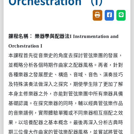
Orchestration （I）
友善列印(開新視窗
分享至臉書(
分享至
課程名稱：
樂器學與配器法
I Instrumentation and
Orchestration I
本課程首先從音樂史的角度去探討管弦樂團的發展，
並概略分析各個時期作曲家之配器風格。再者，針對
各種樂器之發展歷史、構造、音域、音色、演奏技巧
及特殊演奏法做深入之探究
，期使學生除了更加了解
本身主修樂器之外，亦能對管
弦
樂團中所有樂器具備
基礎認識。在探究樂器的同時，輔以經典管弦樂作品
的音樂譜例，實際體驗單獨或不同樂器相互搭配之效
果，以培養配器之基本概念。最後再深入分析古典時
期三位偉大作曲家的管
弦
樂配器風格，並嘗試將管
弦