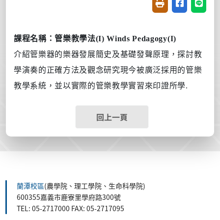
友善列印(開新視窗
分享至臉書(
分享至
課程名稱：管樂教學法
(I) Winds Pedagogy(I)
介紹管樂器的樂器發展簡史及基礎發聲原理，探討教
學演奏的正確方法及觀念研究現今被廣泛採用的管樂
教學系統，並以實際的管樂教學實習來印證所學
.
回上一頁
蘭潭校區
(農學院、理工學院、生命科學院)
600355嘉義市鹿寮里學府路300號
TEL: 05-2717000 FAX: 05-2717095