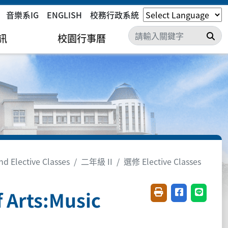
音樂系IG
ENGLISH
校務行政系統
搜
訊
校園行事曆
 Elective Classes
二年級 II
選修 Elective Classes
Arts:Music
友善列印(開新視窗)
分享至臉書(開
分享至 L